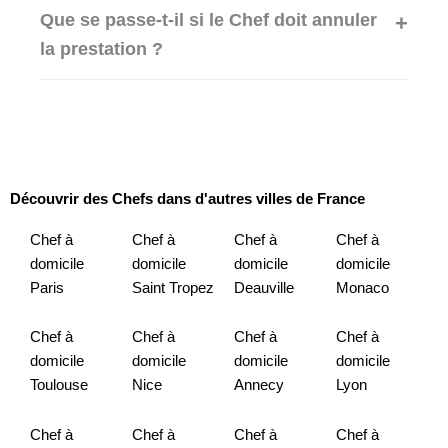
Que se passe-t-il si le Chef doit annuler
la prestation ?
Découvrir des Chefs dans d'autres villes de France
Chef à
Chef à
Chef à
Chef à
domicile
domicile
domicile
domicile
Paris
Saint Tropez
Deauville
Monaco
Chef à
Chef à
Chef à
Chef à
domicile
domicile
domicile
domicile
Toulouse
Nice
Annecy
Lyon
Chef à
Chef à
Chef à
Chef à