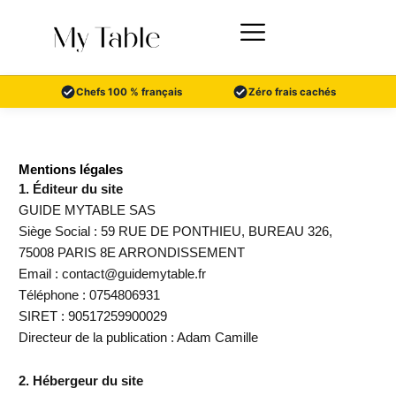
Aller
au
contenu
Chefs 100 % français
Zéro frais cachés
Mentions légales
1. Éditeur du site
GUIDE MYTABLE SAS
Siège Social : 59 RUE DE PONTHIEU, BUREAU 326,
75008 PARIS 8E ARRONDISSEMENT
Email : contact@guidemytable.fr
Téléphone : 0754806931
SIRET : 90517259900029
Directeur de la publication : Adam Camille
2. Hébergeur du site