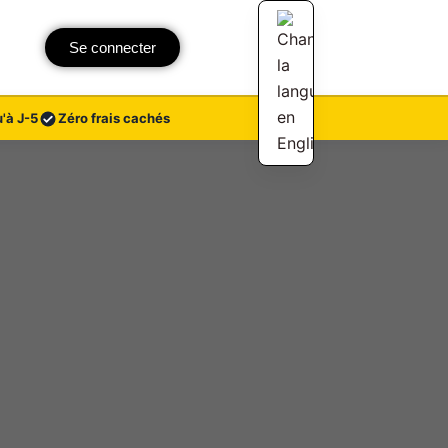
Se connecter
'à J-5
Zéro frais cachés