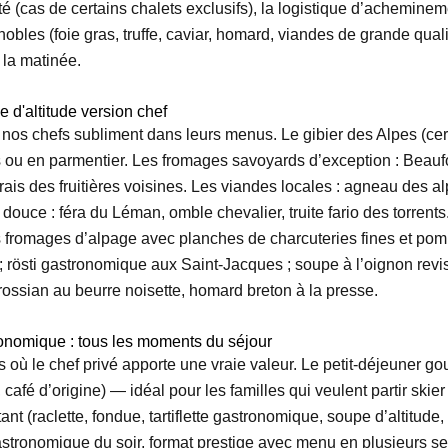
é (cas de certains chalets exclusifs), la logistique d’acheminem
obles (foie gras, truffe, caviar, homard, viandes de grande qual
 la matinée.
e d'altitude version chef
nos chefs subliment dans leurs menus. Le gibier des Alpes (cerf,
s rôtis ou en parmentier. Les fromages savoyards d’exception : B
s des fruitières voisines. Les viandes locales : agneau des al
ouce : féra du Léman, omble chevalier, truite fario des torrents.
s fromages d’alpage avec planches de charcuteries fines et pomm
ier ; rösti gastronomique aux Saint-Jacques ; soupe à l’oignon rev
rossian au beurre noisette, homard breton à la presse.
tronomique : tous les moments du séjour
 où le chef privé apporte une vraie valeur. Le petit-déjeuner g
 café d’origine) — idéal pour les familles qui veulent partir skie
ant (raclette, fondue, tartiflette gastronomique, soupe d’altitud
gastronomique du soir, format prestige avec menu en plusieurs 