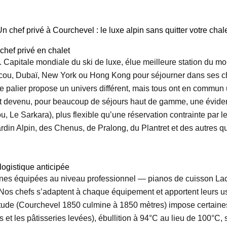
n chef privé à Courchevel : le luxe alpin sans quitter votre chal
chef privé en chalet
 Capitale mondiale du ski de luxe, élue meilleure station du mon
oscou, Dubaï, New York ou Hong Kong pour séjourner dans ses c
palier propose un univers différent, mais tous ont en commun u
t devenu, pour beaucoup de séjours haut de gamme, une évidence
 Le Sarkara), plus flexible qu’une réservation contrainte par l
ardin Alpin, des Chenus, de Pralong, du Plantret et des autres q
 logistique anticipée
ines équipées au niveau professionnel — pianos de cuisson Lac
 Nos chefs s’adaptent à chaque équipement et apportent leurs u
ltitude (Courchevel 1850 culmine à 1850 mètres) impose certaine
t les pâtisseries levées), ébullition à 94°C au lieu de 100°C, s