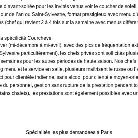
re d’avant-soirée pour les invités venus voir le coucher de solei
 jour de l’an ou Saint-Sylvestre, format prestigieux avec menu d
 (chef qui revient 2 à 4 fois sur la semaine avec menus différen
 la spécificité Courchevel
iver (mi-décembre à mi-avril), avec des pics de fréquentation 
Sylvestre particulièrement), les chefs privés sont sollicités p
2 semaines pour les autres périodes de haute saison. Nos chefs 
efing menu et le service en salle, plusieurs maîtrisent le russe 
ict pour clientèle indienne, sans alcool pour clientèle moyen-or
du personnel, gestion sans rupture de la prestation pendant tout
certains chalets), les prestations sont également possibles avec 
Spécialités les plus demandées à Paris