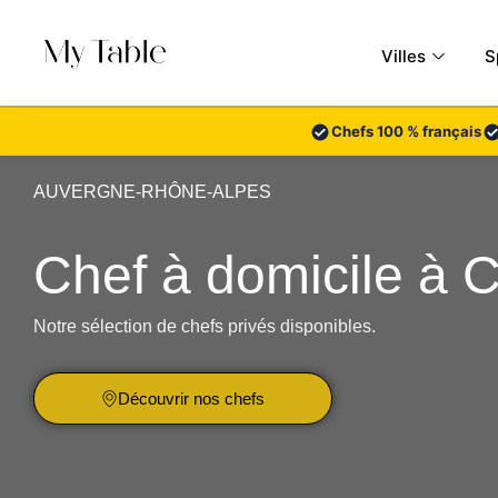
Aller
au
Villes
S
contenu
Chefs 100 % français
AUVERGNE-RHÔNE-ALPES
Chef à domicile à 
Notre sélection de chefs privés disponibles.
Découvrir nos chefs