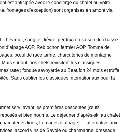
ent est anticipée avec le concierge du chalet ou votre
ité, fromages d’exception) sont organisés en amont via
 chevreuil, sanglier, lièvre, perdrix) en saison de chasse
eaufort d’alpage AOP, Reblochon fermier AOP, Tomme de
pages, bœuf de race tarine, charcuteries de montagne
 Mais surtout, nos chefs revisitent les classiques
es ratte ; fondue savoyarde au Beaufort 24 mois et truffe
isitée. Sans oublier les classiques internationaux pour la
ourmet servi avant les premières descentes (œufs
r reposés et bien nourris. Le déjeuner d’après-ski au chalet
e, charcuteries fines, fromages d’alpage) — alternative aux
services, accord vins de Savoie ou champagne, dressage