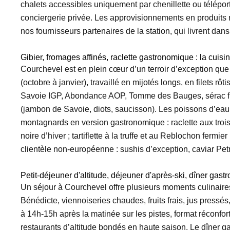
chalets accessibles uniquement par chenillette ou téléport
conciergerie privée. Les approvisionnements en produits n
nos fournisseurs partenaires de la station, qui livrent dans
Gibier, fromages affinés, raclette gastronomique : la cuisin
Courchevel est en plein cœur d’un terroir d’exception que 
(octobre à janvier), travaillé en mijotés longs, en filet
Savoie IGP, Abondance AOP, Tomme des Bauges, sérac frai
(jambon de Savoie, diots, saucisson). Les poissons d’eau d
montagnards en version gastronomique : raclette aux troi
noire d’hiver ; tartiflette à la truffe et au Reblochon ferm
clientèle non-européenne : sushis d’exception, caviar Pet
Petit-déjeuner d'altitude, déjeuner d'après-ski, dîner gas
Un séjour à Courchevel offre plusieurs moments culinaires
Bénédicte, viennoiseries chaudes, fruits frais, jus pressés,
à 14h-15h après la matinée sur les pistes, format réconfort
restaurants d’altitude bondés en haute saison. Le dîner 