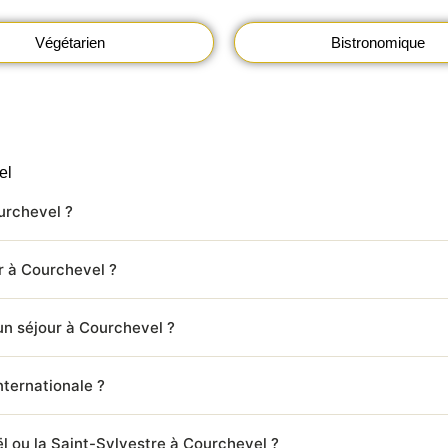
Végétarien
Bistronomique
el
urchevel ?
r à Courchevel ?
un séjour à Courchevel ?
internationale ?
l ou la Saint-Sylvestre à Courchevel ?