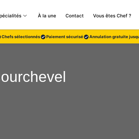
pécialités
À la une
Contact
Vous êtes Chef ?
Chefs sélectionnés
Paiement sécurisé
Annulation gratuite jusqu
Courchevel