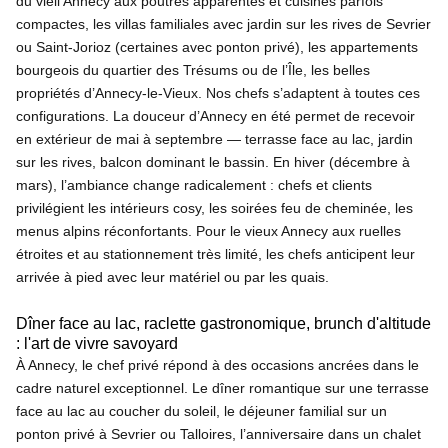
du vieil Annecy aux poutres apparentes et cuisines parfois
compactes, les villas familiales avec jardin sur les rives de Sevrier
ou Saint-Jorioz (certaines avec ponton privé), les appartements
bourgeois du quartier des Trésums ou de l’Île, les belles
propriétés d’Annecy-le-Vieux. Nos chefs s’adaptent à toutes ces
configurations. La douceur d’Annecy en été permet de recevoir
en extérieur de mai à septembre — terrasse face au lac, jardin
sur les rives, balcon dominant le bassin. En hiver (décembre à
mars), l’ambiance change radicalement : chefs et clients
privilégient les intérieurs cosy, les soirées feu de cheminée, les
menus alpins réconfortants. Pour le vieux Annecy aux ruelles
étroites et au stationnement très limité, les chefs anticipent leur
arrivée à pied avec leur matériel ou par les quais.
Dîner face au lac, raclette gastronomique, brunch d'altitude
: l'art de vivre savoyard
À Annecy, le chef privé répond à des occasions ancrées dans le
cadre naturel exceptionnel. Le dîner romantique sur une terrasse
face au lac au coucher du soleil, le déjeuner familial sur un
ponton privé à Sevrier ou Talloires, l’anniversaire dans un chalet