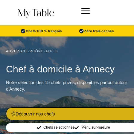
Aller
au
contenu
Chefs 100 % français
Zéro frais cachés
AUVERGNE-RHÔNE-ALPES
Chef à domicile à Annecy
Notre sélection des 15 chefs privés, disponibles partout autour
d’Annecy.
Découvrir nos chefs
Chefs sélectionnés
Menu sur-mesure