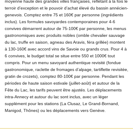
moyenne haute des grandes villes françaises, reflétant à la fois le
terroir d’exception et le pouvoir d’achat élevé du bassin annécien-
genevois. Comptez entre 75 et 160€ par personne (ingrédients
inclus). Les formules savoyardes contemporaines pour 4-6
convives démarrent autour de 75-100€ par personne, les menus
gastronomiques avec produits nobles (omble chevalier sauvage
du lac, truffe en saison, agneau des Aravis, féra grillée) montent
à 130-160€ avec accord vins de Savoie ou grands crus. Pour 4 à
6 convives, le budget total se situe entre 550 et 1000€ tout
compris. Pour un menu savoyard authentique revisité (fondue
gastronomique, raclette de fromages d’alpage, tartiflette revisitée,
gratin de crozets), comptez 80-100€ par personne. Pendant les
périodes de haute saison estivale (juillet-août) et autour de la
Fête du Lac, les tarifs peuvent être ajustés. Les déplacements
intra-Annecy et autour du lac sont inclus, avec un léger
supplément pour les stations (La Clusaz, Le Grand-Bornand,
Manigod, Thônes) ou les déplacements vers Genève.