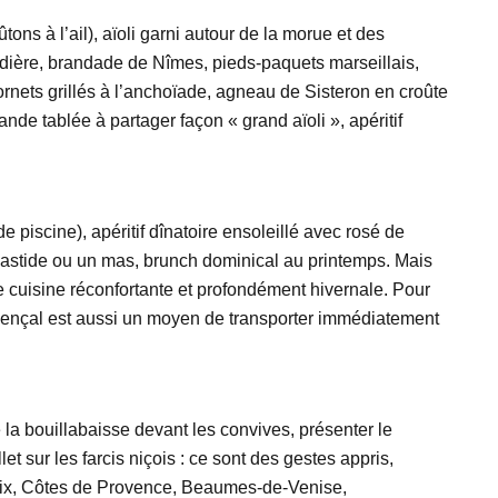
tons à l’ail), aïoli garni autour de la morue et des
adière, brandade de Nîmes, pieds-paquets marseillais,
ornets grillés à l’anchoïade, agneau de Sisteron en croûte
de tablée à partager façon « grand aïoli », apéritif
e piscine), apéritif dînatoire ensoleillé avec rosé de
 bastide ou un mas, brunch dominical au printemps. Mais
ne cuisine réconfortante et profondément hivernale. Pour
provençal est aussi un moyen de transporter immédiatement
 la bouillabaisse devant les convives, présenter le
et sur les farcis niçois : ce sont des gestes appris,
’Aix, Côtes de Provence, Beaumes-de-Venise,