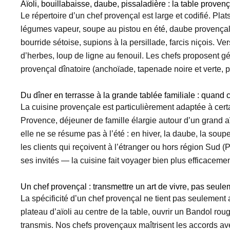
Aïoli, bouillabaisse, daube, pissaladière : la table proven
Le répertoire d’un chef provençal est large et codifié. Plat
légumes vapeur, soupe au pistou en été, daube provençale 
bourride sétoise, supions à la persillade, farcis niçois. 
d’herbes, loup de ligne au fenouil. Les chefs proposent g
provençal dînatoire (anchoïade, tapenade noire et verte, p
Du dîner en terrasse à la grande tablée familiale : quand 
La cuisine provençale est particulièrement adaptée à certai
Provence, déjeuner de famille élargie autour d’un grand 
elle ne se résume pas à l’été : en hiver, la daube, la sou
les clients qui reçoivent à l’étranger ou hors région Sud 
ses invités — la cuisine fait voyager bien plus efficaceme
Un chef provençal : transmettre un art de vivre, pas seule
La spécificité d’un chef provençal ne tient pas seulement 
plateau d’aïoli au centre de la table, ouvrir un Bandol roug
transmis. Nos chefs provençaux maîtrisent les accords a