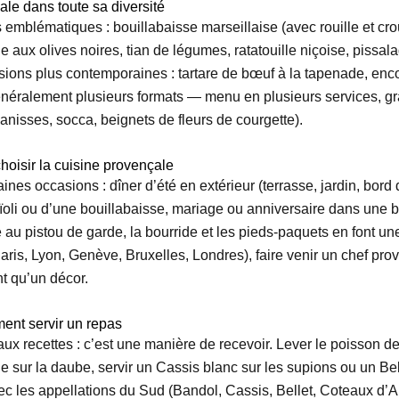
çale dans toute sa diversité
s emblématiques : bouillabaisse marseillaise (avec rouille et croû
aux olives noires, tian de légumes, ratatouille niçoise, pissal
Versions plus contemporaines : tartare de bœuf à la tapenade, enc
énéralement plusieurs formats — menu en plusieurs services, gran
anisses, socca, beignets de fleurs de courgette).
choisir la cuisine provençale
nes occasions : dîner d’été en extérieur (terrasse, jardin, bord d
aïoli ou d’une bouillabaisse, mariage ou anniversaire dans une
pe au pistou de garde, la bourride et les pieds-paquets en font u
(Paris, Lyon, Genève, Bruxelles, Londres), faire venir un chef 
nt qu’un décor.
ment servir un repas
aux recettes : c’est une manière de recevoir. Lever le poisson de
e sur la daube, servir un Cassis blanc sur les supions ou un Bell
vec les appellations du Sud (Bandol, Cassis, Bellet, Coteaux d