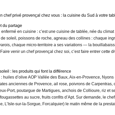
n chef privé provençal chez vous : la cuisine du Sud à votre tab
et du partage
 enfermé en cuisine : c’est une cuisine de tablée, née du climat 
 de soleil, poissons de roche, agneau des collines : chaque ingré
rois, chaque micro-territoire a ses variations — la bouillabaisse
aire venir un chef provençal chez soi, c’est faire entrer cette d
eil : les produits qui font la différence
s : huiles d’olive AOP Vallée des Baux, Aix-en-Provence, Nyons o
tomates anciennes de Provence, ail rose, poivrons de Carpentra
x-Port, poutargue de Martigues, anchois de Collioure, riz et s
, fougassettes au sucre, fruits confits d’Apt. Sur demande, le ch
e, L’Isle-sur-la-Sorgue, Forcalquier) le matin même de la presta