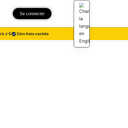
Se connecter
'à J-5
Zéro frais cachés