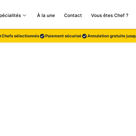
pécialités
À la une
Contact
Vous êtes Chef ?
Chefs sélectionnés
Paiement sécurisé
Annulation gratuite jusqu
ovençal
n menu inspiré de la Provence.