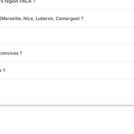
ors région PACA ?
Marseille, Nice, Luberon, Camargue) ?
 convives ?
r ?