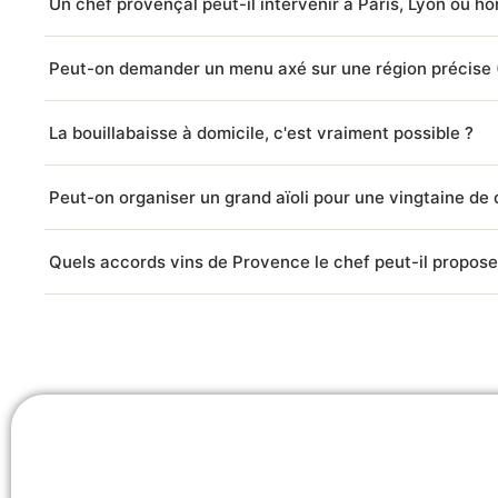
Un chef provençal peut-il intervenir à Paris, Lyon ou h
Peut-on demander un menu axé sur une région précise (
La bouillabaisse à domicile, c'est vraiment possible ?
Peut-on organiser un grand aïoli pour une vingtaine de
Quels accords vins de Provence le chef peut-il propose
Prêt à recevoir chez vous ?
Nos chefs qualifiés disponibles, dès 70€/personne