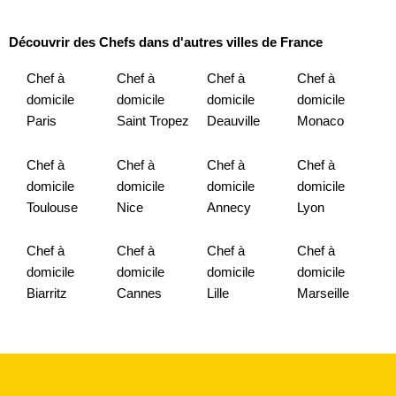
Découvrir des Chefs dans d'autres villes de France
Chef à
Chef à
Chef à
Chef à
domicile
domicile
domicile
domicile
Paris
Saint Tropez
Deauville
Monaco
Chef à
Chef à
Chef à
Chef à
domicile
domicile
domicile
domicile
Toulouse
Nice
Annecy
Lyon
Chef à
Chef à
Chef à
Chef à
domicile
domicile
domicile
domicile
Biarritz
Cannes
Lille
Marseille