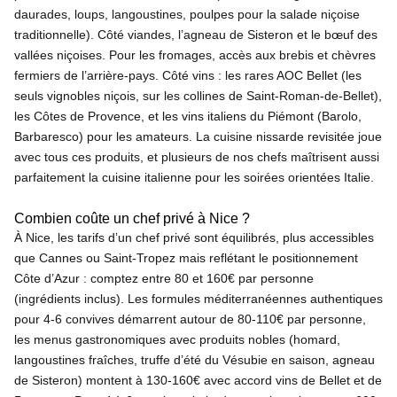
daurades, loups, langoustines, poulpes pour la salade niçoise
traditionnelle). Côté viandes, l’agneau de Sisteron et le bœuf des
vallées niçoises. Pour les fromages, accès aux brebis et chèvres
fermiers de l’arrière-pays. Côté vins : les rares AOC Bellet (les
seuls vignobles niçois, sur les collines de Saint-Roman-de-Bellet),
les Côtes de Provence, et les vins italiens du Piémont (Barolo,
Barbaresco) pour les amateurs. La cuisine nissarde revisitée joue
avec tous ces produits, et plusieurs de nos chefs maîtrisent aussi
parfaitement la cuisine italienne pour les soirées orientées Italie.
Combien coûte un chef privé à Nice ?
À Nice, les tarifs d’un chef privé sont équilibrés, plus accessibles
que Cannes ou Saint-Tropez mais reflétant le positionnement
Côte d’Azur : comptez entre 80 et 160€ par personne
(ingrédients inclus). Les formules méditerranéennes authentiques
pour 4-6 convives démarrent autour de 80-110€ par personne,
les menus gastronomiques avec produits nobles (homard,
langoustines fraîches, truffe d’été du Vésubie en saison, agneau
de Sisteron) montent à 130-160€ avec accord vins de Bellet et de