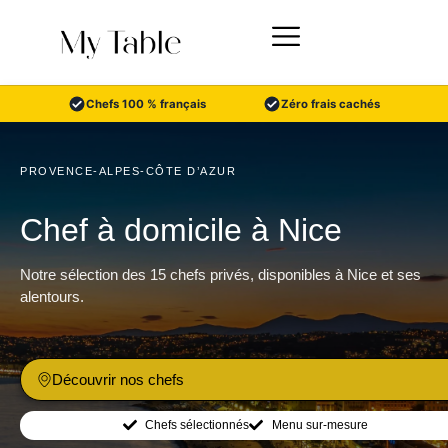
Aller
au
contenu
Chefs 100 % français
Zéro frais cachés
PROVENCE-ALPES-CÔTE D’AZUR
Chef à domicile à Nice
Notre sélection des 15 chefs privés, disponibles à Nice et ses
alentours.
Découvrir nos chefs
Chefs sélectionnés
Menu sur-mesure