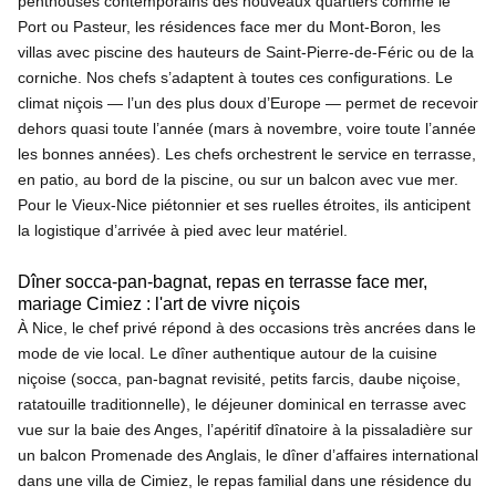
penthouses contemporains des nouveaux quartiers comme le
Port ou Pasteur, les résidences face mer du Mont-Boron, les
villas avec piscine des hauteurs de Saint-Pierre-de-Féric ou de la
corniche. Nos chefs s’adaptent à toutes ces configurations. Le
climat niçois — l’un des plus doux d’Europe — permet de recevoir
dehors quasi toute l’année (mars à novembre, voire toute l’année
les bonnes années). Les chefs orchestrent le service en terrasse,
en patio, au bord de la piscine, ou sur un balcon avec vue mer.
Pour le Vieux-Nice piétonnier et ses ruelles étroites, ils anticipent
la logistique d’arrivée à pied avec leur matériel.
Dîner socca-pan-bagnat, repas en terrasse face mer,
mariage Cimiez : l'art de vivre niçois
À Nice, le chef privé répond à des occasions très ancrées dans le
mode de vie local. Le dîner authentique autour de la cuisine
niçoise (socca, pan-bagnat revisité, petits farcis, daube niçoise,
ratatouille traditionnelle), le déjeuner dominical en terrasse avec
vue sur la baie des Anges, l’apéritif dînatoire à la pissaladière sur
un balcon Promenade des Anglais, le dîner d’affaires international
dans une villa de Cimiez, le repas familial dans une résidence du