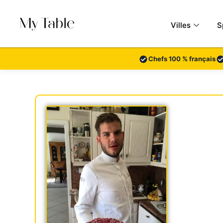
Aller
au
Villes
S
contenu
Chefs 100 % français