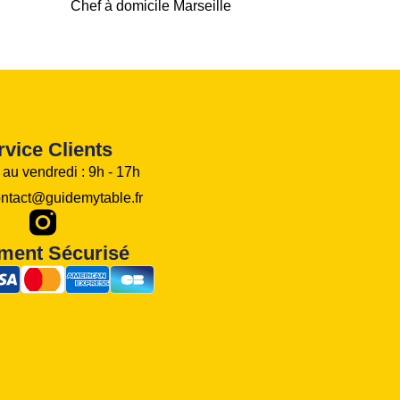
Chef à domicile Marseille
rvice Clients
 au vendredi : 9h - 17h
ontact@guidemytable.fr
I
c
ment Sécurisé
o
n
e
D
u