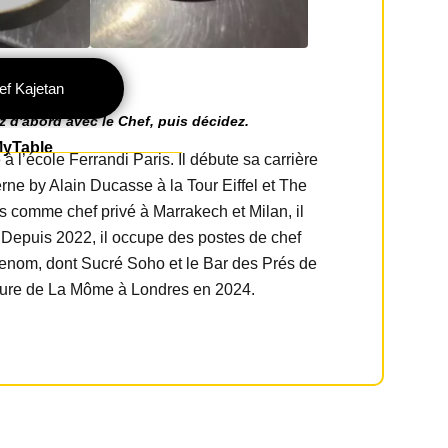
ef Kajetan
d'abord avec le Chef, puis décidez.
MyTable
 à l’école Ferrandi Paris. Il débute sa carrière
erne by Alain Ducasse à la Tour Eiffel et The
 comme chef privé à Marrakech et Milan, il
 Depuis 2022, il occupe des postes de chef
renom, dont Sucré Soho et le Bar des Prés de
erture de La Môme à Londres en 2024.