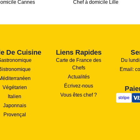
domicile Cannes
Chef à domicile Lille
le De Cuisine
Liens Rapides
Se
Gastronomique
Carte de France des
Du lundi
Chefs
Bistronomique
Email: c
Actualités
Méditerranéen
Écrivez-nous
Végétarien
Paie
Vous êtes chef ?
Italien
Japonnais
Provençal