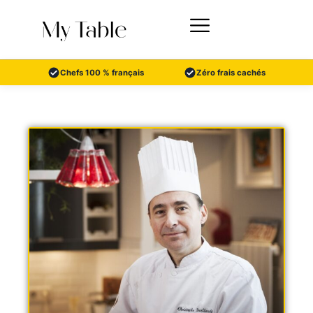
Aller
au
contenu
Chefs 100 % français
Zéro frais cachés