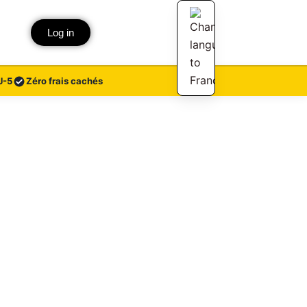
Log in
J-5
Zéro frais cachés