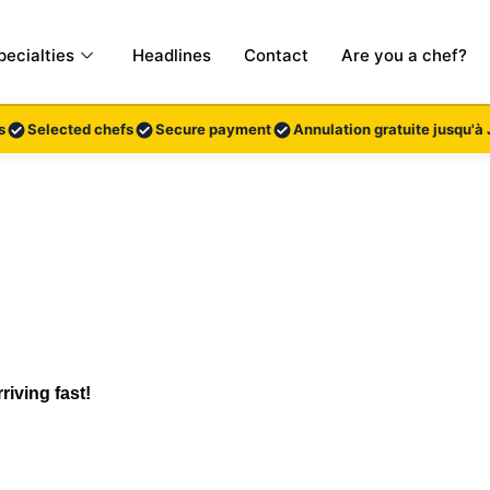
pecialties
Headlines
Contact
Are you a chef?
s
Selected chefs
Secure payment
Annulation gratuite jusqu'à 
riving fast!