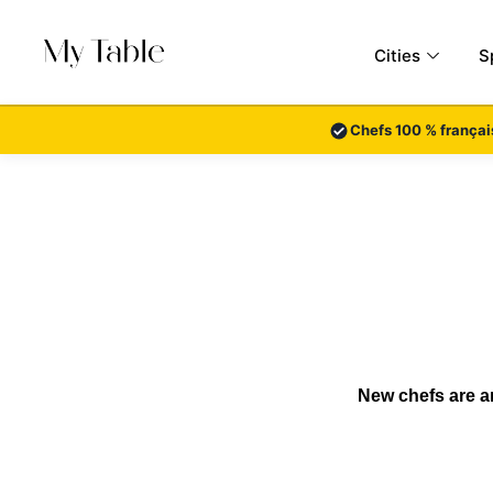
Skip
to
Cities
S
content
Chefs 100 % françai
New chefs are ar