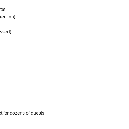
ves.
rection).
ssert).
et for dozens of guests.