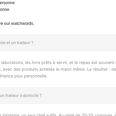
/personne
sonne
are our watchwords.
ile et un traiteur ?
laboratoire, les livre prêts à servir, et le repas est souven
, avec des produits achetés le matin même. Le résultat : des
érience plus personnelle.
n traiteur à domicile ?
intimiste, un seul chef suffit. Au-delà de 20-25 convives,