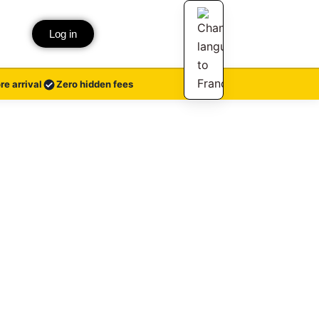
Log in
re arrival
Zero hidden fees
isinent chez vous