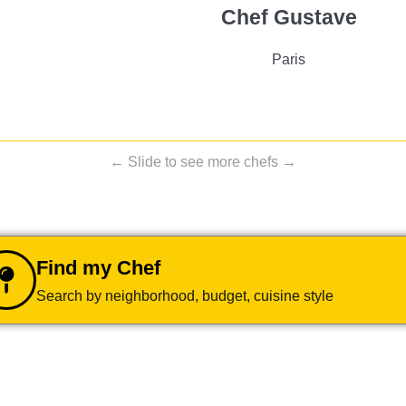
Chef Gustave
Paris
← Slide to see more chefs →
Find my Chef
Search by neighborhood, budget, cuisine style