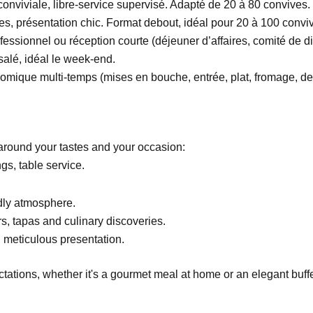
conviviale, libre-service supervisé. Adapté de 20 à 80 convives.
es, présentation chic. Format debout, idéal pour 20 à 100 convi
essionnel ou réception courte (déjeuner d’affaires, comité de di
salé, idéal le week-end.
nomique multi-temps (mises en bouche, entrée, plat, fromage, de
around your tastes and your occasion:
gs, table service.
dly atmosphere.
s, tapas and culinary discoveries.
, meticulous presentation.
ectations, whether it's a gourmet meal at home or an elegant buff