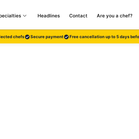
pecialties
Headlines
Contact
Are you a chef?
lected chefs
Secure payment
Free cancellation up to 5 days befo
 : nos chefs privés cu